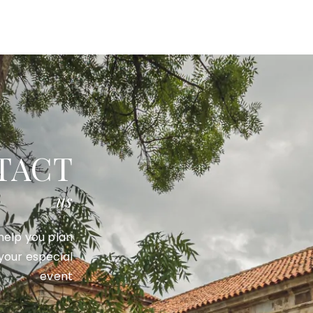
TACT
us
 help you plan
 your especial
event